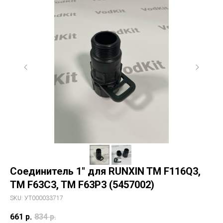
Соединитель 1" для RUNXIN TM F116Q3,
TM F63C3, TM F63P3 (5457002)
SKU:
УТ000033717
661
р.
834
р.