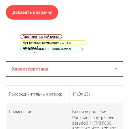
Добавить в корзину
Гарантия низкой цены!
Нет нужных комплектующих в
каталоге?
Нужно больше информации о
товаре?
Присоединительный размер
1" (Dn 25)
Применение
Блоки управления
Ранксин с внутренней
резьбой 1".(TM F63C,