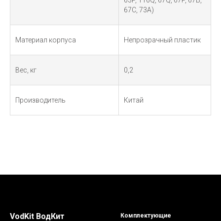
63P, 116Q, 67Q, 67P, 67B,
67C, 73A)
Материал корпуса
Непрозрачный пластик
Вес, кг
0,2
Производитель
Китай
VodKit ВодКит
Комплектующие