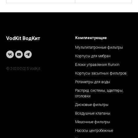
VodKit ВодКит
Комплектующие
Мультипатронные фильтры
Корпусы для мебран
Блоки управления Runxin
© 2020-2023 VodKit
Корпусы засыпных фильтров
Ротаметры для воды
Распред. системы, адаптеры,
оголовки
Дисковые фильтры
Воздушные клапан
ы
Мешочные фильтры
Насосы центробежные