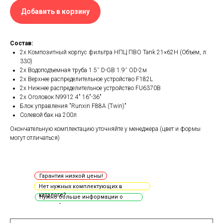
Добавить в корзину
Состав:
2х Композитный корпус фильтра НПЦ ПВО Tank 21×62H (Объем, л:
330)
2х Водоподъемная труба 1.5˝ D-GB 1.9˝ OD-2м
2х Верхнее распределительное устройство F182L
2х Нижнее распределительное устройство FU6370B
2х Оголовок N9912 4" 16"-36"
Блок управления "Runxin F88A (Twin)"
Солевой бак на 200л
Окончательную комплектацию уточняйте у менеджера (цвет и формы
могут отличаться)
Гарантия низкой цены!
Нет нужных комплектующих в
каталоге?
Нужно больше информации о
товаре?