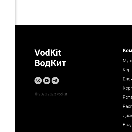
VodKit
Ком
ВодКит
Мул
Корп
Блок
Кор
© 2020-2023 VodKit
Рота
Расп
Дис
Воз