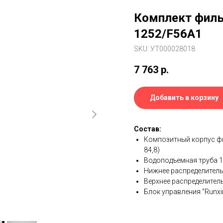
Комплект филь
1252/F56A1
SKU:
УТ000028018
7 763
р.
Добавить в корзину
Состав:
Композитный корпус фи
84,8)
Водоподъемная труба 1
Нижнее распределитель
Верхнее распределител
Блок управления "Runxi