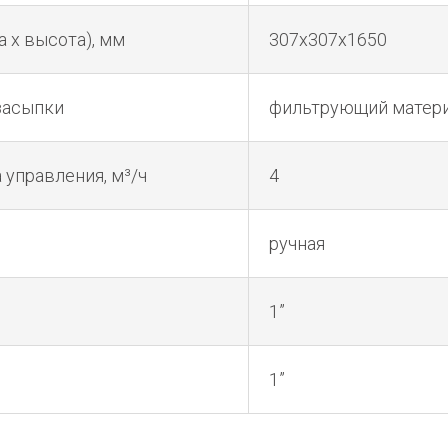
а х высота), мм
307х307х1650
засыпки
фильтрующий материал
 управления, м³/ч
4
ручная
1”
1”