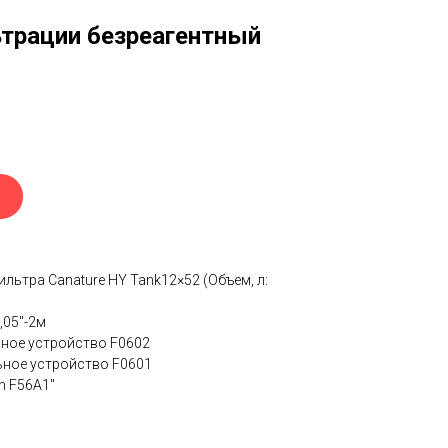
трации безреагентный
льтра Canature HY Tank12×52 (Объем, л:
,05"-2м
ное устройство F0602
ьное устройство F0601
n F56A1"