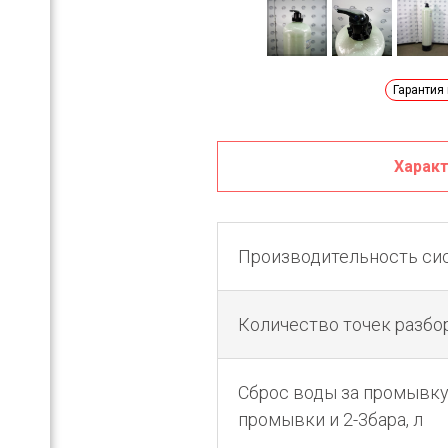
Гарантия
ый
Харак
Производительность си
Количество точек разбо
Сброс воды за промывку
промывки и 2-3бара, л