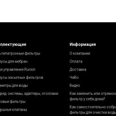
плектующие
Информация
ьтипатронные фильтры
О компании
усы для мебран
Оплата
и управления Runxin
Доставка
пусы засыпных фильтров
ЧаВо
метры для воды
Видео
ред. системы, адаптеры, оголовки
Как заменить или отремо
фильтр у себя дома?
ковые фильтры
Как самостоятельно собр
душные клапан
ы
фильтры для очистки вод